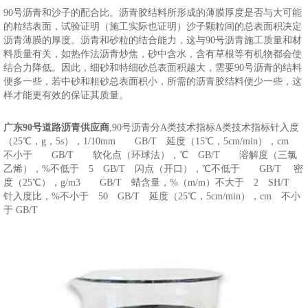
90号沥青和沙子的配合比。沥青胶结料所形成的薄膜厚度是否与大可能
的粒结表面，试验证明（施工实际也证明）沙子颗粒间的总表面积决定
沥青薄膜的厚度。沥青和砂粒的结合能力，这与90号沥青施工质量和材
料质量有关，如热作法沥青炒焦，砂中含水，含有草根等有机物都会使
结合力降低。因此，细砂和特细砂总表面积越大，需要90号沥青的结料
便多一些，若中砂和粗砂总表面积小，所需的沥青胶结料便少一些，这
样才能更有效的保证其质量。
广东90号道路沥青供应商
,90号沥青分A类技术指标A类技术指标针入度
（25℃，g，5s），1/10mm GB/T 延度（15℃，5cm/min），cm
不小于 GB/T 软化点（环球法），℃ GB/T 溶解度（三氯
乙烯），%不低于 5 GB/T 闪点（开口），℃不低于 GB/T 密
度（25℃），g/m3 GB/T 蜡含量，%（m/m）不大于 2 SH/T
针入度比，%不小于 50 GB/T 延度（25℃，5cm/min），cm 不小
于 GB/T