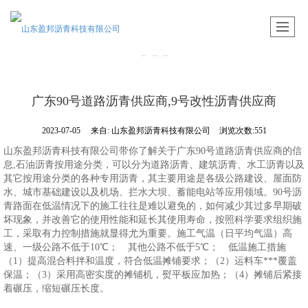
广东90号道路沥青供应商,9号改性沥青供应商
2023-07-05
来自:
山东盈邦沥青科技有限公司
浏览次数:551
山东盈邦沥青科技有限公司带你了解关于广东90号道路沥青供应商的信
息,石油沥青按用途分类，可以分为道路沥青、建筑沥青、水工沥青以及
其它按用途分类的各种专用沥青，其主要用途是各级公路建设、屋面防
水、城市基础建设以及机场、拦水大坝、蓄能电站等应用领域。90号沥
青路面在低温情况下的施工往往是难以避免的，如何减少其过多早期破
坏现象，并改善它的使用性能和延长其使用寿命，按照科学要求组织施
工，采取有力控制措施就显得尤为重要。施工气温（日平均气温）高
速、一级公路不低于10℃； 其他公路不低于5℃； 低温施工措施
（1）提高混合料拌和温度，符合低温摊铺要求；（2）运料车***覆盖
保温；（3）采用高密实度的摊铺机，熨平板应加热；（4）摊铺后紧接
着碾压，缩短碾压长度。