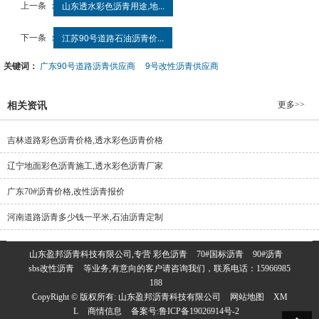
上一条 ：
山东透水彩色沥青用途,地...
下一条 ：
江苏90号道路石油沥青价...
关键词：
广东90号道路沥青供应商
9号改性沥青供应商
更多>>
相关资讯
吉林道路彩色沥青价格,透水彩色沥青价格
辽宁地面彩色沥青施工,透水彩色沥青厂家
广东70#沥青价格,改性沥青报价
河南道路沥青多少钱一平米,石油沥青定制
山东盈邦沥青科技有限公司,专营
彩色沥青
70#国标沥青
90#沥青
sbs改性沥青
等业务,有意向的客户请咨询我们，联系电话：
15966985
188
CopyRight © 版权所有:
山东盈邦沥青科技有限公司
网站地图
XM
L
商情信息
备案号:
鲁ICP备19026914号-2