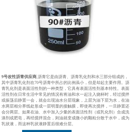
9号改性沥青供应商
,沥青它是由沥青、沥青乳化剂和水三部分组成的，
其中沥青乳化剂在70号沥青中所占的比例虽小，但是却起主要作用。沥
青乳化剂是表面活性剂的一种类型，它具有表面活性剂基本特性。表面
活性剂在日常生活中常见的情况有将油和水一起注入烧杯时，经过搅拌
或振荡后静置一会，就会出现油水分层现象，上层为油下层为水，在油
水两层相分界线处形成一层明显的接触膜，即使再次搅拌，一旦静置还
会分两层。如果在油、水中加入少量的表面活性剂（或乳化剂）合成洗
涤剂或肥皂，再经搅拌混合，则油就变成微小的颗粒分散于水中，成为
乳状液，而这种乳状液静置后很难分层。