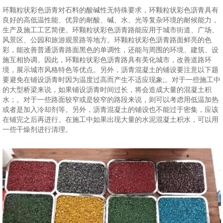
环颗粒状彩色沥青对石料的酸碱性无特殊要求，环颗粒状彩色沥青具有
良好的高低温性能、优异的耐酸、碱、水、光等复杂环境的耐候能力，
生产及施工工艺简便。环颗粒状彩色沥青路能应用于城市街道、广场、
风景区、公园和旅游观景路等地方。环颗粒状彩色沥青路面鲜亮的色
彩，能改善普通沥青路面黑色的单调性，还能与周围的环境、建筑、设
施互相协调。因此，环颗粒状彩色沥青路具有美化城市，改善道路环
境，展示城市风格特色等优点。另外，沥青混凝土的铺设要注意以下题
要避免在铺设沥青时因为温度过高而产生不适应现象;。对于一些施工中
的大型桥梁来说，如果铺设沥青时间过长，将会造成大量的混凝土积
水；。对于一些路面较窄或是较窄的路段来说，则可以考虑用低温加热
或者是加入冷却剂等。另外，沥青混凝土的铺设也不能过于密集，应该
在铺完之后再进行。在施工中如果出现大量的水泥混凝土积水，可以用
一些干燥剂进行清理。