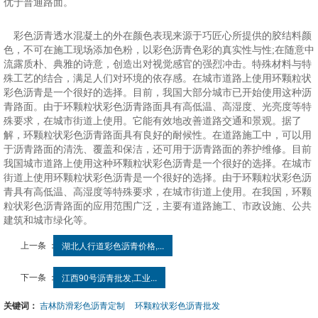
优于普通路面。
彩色沥青透水混凝土的外在颜色表现来源于巧匠心所提供的胶结料颜
色，不可在施工现场添加色粉，以彩色沥青色彩的真实性与性;在随意中
流露质朴、典雅的诗意，创造出对视觉感官的强烈冲击。特殊材料与特
殊工艺的结合，满足人们对环境的依存感。在城市道路上使用环颗粒状
彩色沥青是一个很好的选择。目前，我国大部分城市已开始使用这种沥
青路面。由于环颗粒状彩色沥青路面具有高低温、高湿度、光亮度等特
殊要求，在城市街道上使用。它能有效地改善道路交通和景观。据了
解，环颗粒状彩色沥青路面具有良好的耐候性。在道路施工中，可以用
于沥青路面的清洗、覆盖和保洁，还可用于沥青路面的养护维修。目前
我国城市道路上使用这种环颗粒状彩色沥青是一个很好的选择。在城市
街道上使用环颗粒状彩色沥青是一个很好的选择。由于环颗粒状彩色沥
青具有高低温、高湿度等特殊要求，在城市街道上使用。在我国，环颗
粒状彩色沥青路面的应用范围广泛，主要有道路施工、市政设施、公共
建筑和城市绿化等。
上一条 ：
湖北人行道彩色沥青价格,...
下一条 ：
江西90号沥青批发,工业...
关键词：
吉林防滑彩色沥青定制
环颗粒状彩色沥青批发