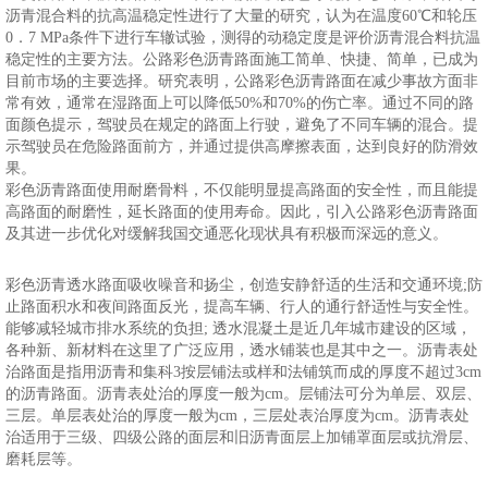
沥青混合料的抗高温稳定性进行了大量的研究，认为在温度60℃和轮压
0．7 MPa条件下进行车辙试验，测得的动稳定度是评价沥青混合料抗温
稳定性的主要方法。公路彩色沥青路面施工简单、快捷、简单，已成为
目前市场的主要选择。研究表明，公路彩色沥青路面在减少事故方面非
常有效，通常在湿路面上可以降低50%和70%的伤亡率。通过不同的路
面颜色提示，驾驶员在规定的路面上行驶，避免了不同车辆的混合。提
示驾驶员在危险路面前方，并通过提供高摩擦表面，达到良好的防滑效
果。
彩色沥青路面使用耐磨骨料，不仅能明显提高路面的安全性，而且能提
高路面的耐磨性，延长路面的使用寿命。因此，引入公路彩色沥青路面
及其进一步优化对缓解我国交通恶化现状具有积极而深远的意义。
彩色沥青透水路面吸收噪音和扬尘，创造安静舒适的生活和交通环境;防
止路面积水和夜间路面反光，提高车辆、行人的通行舒适性与安全性。
能够减轻城市排水系统的负担; 透水混凝土是近几年城市建设的区域，
各种新、新材料在这里了广泛应用，透水铺装也是其中之一。沥青表处
治路面是指用沥青和集科3按层铺法或样和法铺筑而成的厚度不超过3cm
的沥青路面。沥青表处治的厚度一般为cm。层铺法可分为单层、双层、
三层。单层表处治的厚度一般为cm，三层处表治厚度为cm。沥青表处
治适用于三级、四级公路的面层和旧沥青面层上加铺罩面层或抗滑层、
磨耗层等。