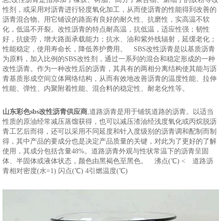
性剂，或采用对沥青进行轻度氧化加工，从而使沥青的性能得到改善的
沥青混合物。用它铺设的路面有良好的耐久性、抗磨性，实高温不软
化，低温不开裂。改性沥青的特点耐高温，抗低温，适应性强；韧性
好，抗疲劳，增大路面承载能力；抗水、油和紫外线辐射，延缓老化；
性能稳定，使用寿命长，降低养护费用。 SBS改性沥青是以基质沥青
为原料，加入比例的SBS改性剂，通过一系列的混合和稳定形成的一种
改性沥青。作为一种改性后的沥青，其具有的两相分离结构使其能与沥
青基质形成空间立体网络结构，从而有效地改善沥青的温度性能、拉伸
性能、弹性、内聚附着性能、混合料的稳定性、耐老化性等。
山东彩色sbs改性沥青供应商
,道路沥青是用于铺筑道路的沥青。以适当
性质的原油经常减压蒸馏获得，也可以减压渣油经浅度氧化或丙烷脱沥
青工艺后而得，还可以采用不同延度和针入度级别的沥青调和配制而制
得，其中产品的要成分也是决定产品质量的关键，对此为了更好的了解
使用，其成分包括含量48%。道路沥青外观与性状常温下的沥青呈固
体、半固体或液体状态，颜色由黑褐色至黑色。 沸点(℃) < 道路沥
青相对密度(水=1) 闪点(℃) 4引燃温度(℃)