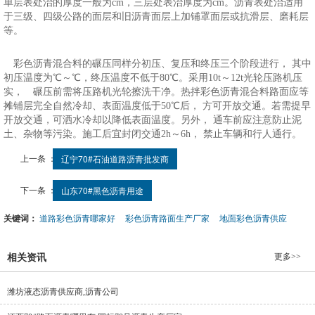
单层表处治的厚度一般为cm，三层处表治厚度为cm。沥青表处治适用
于三级、四级公路的面层和旧沥青面层上加铺罩面层或抗滑层、磨耗层
等。
彩色沥青混合料的碾压同样分初压、复压和终压三个阶段进行， 其中
初压温度为℃～℃，终压温度不低于80℃。采用10t～12t光轮压路机压
实， 碾压前需将压路机光轮擦洗干净。热拌彩色沥青混合料路面应等
摊铺层完全自然冷却、表面温度低于50℃后， 方可开放交通。若需提早
开放交通，可洒水冷却以降低表面温度。另外， 通车前应注意防止泥
土、杂物等污染。施工后宜封闭交通2h～6h， 禁止车辆和行人通行。
上一条 ：
辽宁70#石油道路沥青批发商
下一条 ：
山东70#黑色沥青用途
关键词：
道路彩色沥青哪家好
彩色沥青路面生产厂家
地面彩色沥青供应
更多>>
相关资讯
潍坊液态沥青供应商,沥青公司