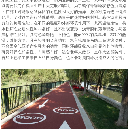
系统工程，施工中必须经历一系列复杂的技术过程，其中有许多技术难
点需要我们在实际生产中去克服和解决。为了确保环颗粒状彩色沥青路
面在施工时能够达到优良的耐热性和良好的光泽，必须对路面进行特殊
处理。要对路面进行特殊处理。沥青是耐热性好的材料。彩色沥青具有
良好的路用性能，在不同的温度和外部环境作用下，其高温稳定性、抗
水损坏性及耐久性均非常好，且不出现变形、沥青膜剥落等现象，与基
层粘结性良好。具有色泽鲜艳、不褪色、能耐77℃的高温和－23℃的低
温，维护方便。具有较强的吸音功能，汽车轮胎在马路上高速滚动时，
不会因空气压缩产生强大的噪音，同时还能吸收来自外界的其他噪音。
有良好弹性和柔性，＂脚感＂好，适合老年人散步，且冬天还能防滑，
再加上色彩主要来自石料自身颜色，也不会对周围环境造成大的危害。