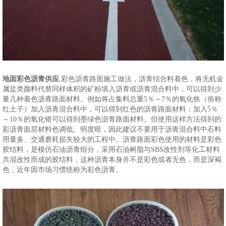
地面彩色沥青供应
,彩色沥青路面施工做法，沥青结合料着色，将无机金
属盐类颜料代替同样体积的矿粉填入沥青或沥青混合料中，可以得到少
量几种着色沥青路面材料。例如将占集料总重5％～7％的氧化铁（俗称
红土子）加入沥青混合料中，可以得到红色的沥青路面材料；加入5％
～10％的氧化铬可以得到墨绿色沥青路面材料。但使用这样方法得到的
彩沥青面层材料色调低、明度暗，因此建议不要用于沥青混合料中石料
用量多、交通磨耗损失较大的工程中。沥青路面彩色使用的材料是彩色
胶结料，是模仿石油沥青组分，采用石油树脂与SBS改性剂等化工材料
共混改性而成的胶结料，这种沥青本身并不是彩色或者无色，而是深褐
色，近年因市场习惯统称为彩色沥青。