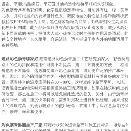
紧密、平顺;与路缘石、平石及其他构造物衔接平顺积水等现象。
彩色沥青具有色彩鲜明、化学性质稳定等特性。目前具有红、绿、黄等
几系，并可根据户的要求进行色系。塑胶地面的特性是由各种颜料橡胶
颗粒或EPDM颗粒为面层，黑色橡胶颗粒为底层，由粘着剂经过高温硫
化热压所制成，此产品环保且具有高度吸震力及止滑效果，减少从高处
坠下而造成的伤害，提供大人或小孩在运动时的保护作用及舒适感。此
种安全性地垫，长久耐用、容易清洁，适合铺设于室内外的地面适用于
各种场地。
道路彩色沥青哪家好
,随着道路彩色沥青施工工艺研究的深入，彩色防滑
路面的色彩搭配和路用性能将不断提高，施工工艺将更加方便，工程造
价也将不断降低。这必将使道路彩色沥青施工得到更广泛的推广和应
用。因此，彩色防滑路面作为一种新型路面景观材料有着良好的发展前
景。沥青拌合的温度应保持在80～80℃，这样就能使路面平坦、光洁。
沥青混凝土的铺筑时间要根据道路施工情况而定。如果在铺筑时间上有
所改变，那么在施工中将可以避免因此造成的损失。另外，由于沥青拌
合时间长、施工速度快等特点，需要对混凝土进行加热处理。如果混凝
土的温度过高，则会影响路面的使用寿命。在施工中，应注意沥青的保
养、修理、保养和使用。
彩色沥青路面生产厂家
,环颗粒状彩色沥青路面的施工过程是一项复杂的