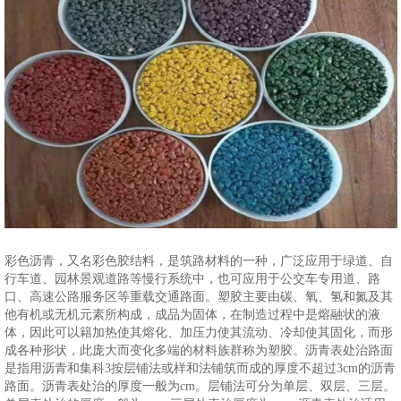
彩色沥青，又名彩色胶结料，是筑路材料的一种，广泛应用于绿道、自
行车道、园林景观道路等慢行系统中，也可应用于公交车专用道、路
口、高速公路服务区等重载交通路面。塑胶主要由碳、氧、氢和氮及其
他有机或无机元素所构成，成品为固体，在制造过程中是熔融状的液
体，因此可以籍加热使其熔化、加压力使其流动、冷却使其固化，而形
成各种形状，此庞大而变化多端的材料族群称为塑胶。沥青表处治路面
是指用沥青和集科3按层铺法或样和法铺筑而成的厚度不超过3cm的沥青
路面。沥青表处治的厚度一般为cm。层铺法可分为单层、双层、三层。