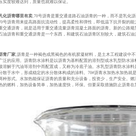
压实度较难达到，质量也就难以保证。
乳化沥青哪里有卖
,70号沥青是重交通道路石油沥青的一种，而不是乳化
70号沥青用来提高路面抗流动性，提高柔性和弹性，即低温下抗开裂的能
重交通沥青，就是适用于重交通流量沥青混凝土路面的沥青。新的公路规
石油沥青和重交通沥青是一个东西，和建筑石油沥青区别较大，建筑石油
沥青厂家
,沥青是一种褐色或黑褐色的有机胶凝材料，是土木工程建设中
广泛的应用。沥青防水涂料是以沥青为基料配置的溶剂型或水乳型防水涂
接溶解于汽油等溶剂中而配置成，又称为冷底子油。水乳型沥青防水涂料
分散于水中，形成稳定的水分散体构成的涂料。70#沥青水加热水加热就
两种形式。水加热能保证沥青的质量和充分设备，投资少，生产安全。燃
热的燃料，加热设备简单，加热速度快，环保。但要采取措施防止沥青在