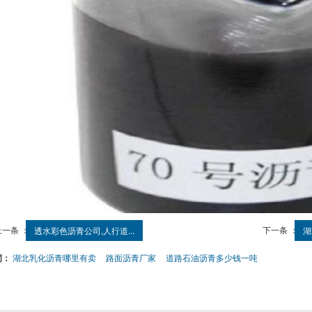
上一条 ：
下一条 ：
透水彩色沥青公司,人行道...
湖
词：
湖北乳化沥青哪里有卖
路面沥青厂家
道路石油沥青多少钱一吨