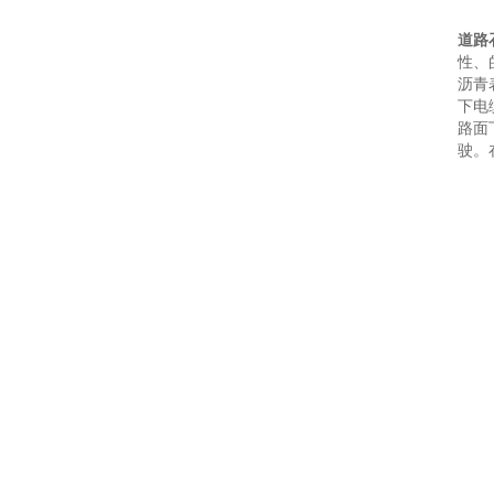
道路
性、
沥青
下电
路面
驶。