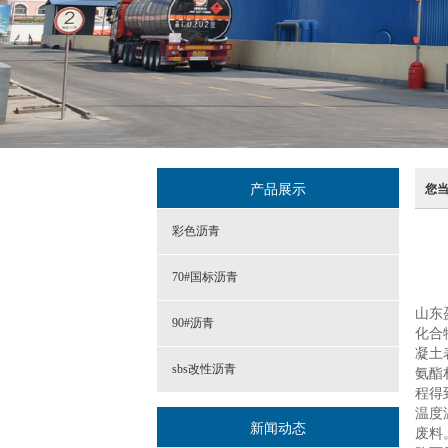
产品展示
您
彩色沥青
70#国标沥青
山东
90#沥青
化合
凝土
sbs改性沥青
氨酯
程得
温度
新闻动态
废料