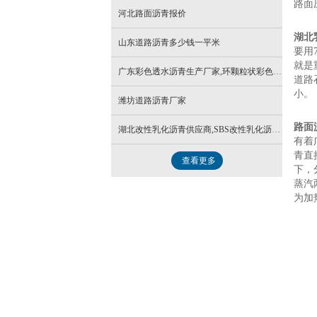
路面
河北路面沥青报价
湖北
山东道路沥青多少钱一平米
要用
就是
广东彩色透水沥青生产厂家,环颗粒状彩色沥青厂
道路
小。
潍坊道路沥青厂家
路面
湖北改性乳化沥青供应商,SBS改性乳化沥青用途
有着
青直
查看更多
下，
蒸汽
为加