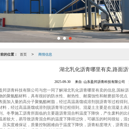
当前的位置：
首页
商情信息
>
湖北乳化沥青哪里有卖,路面沥
2025-09-30
来自:
山东盈邦沥青科技有限公司
盈邦沥青科技有限公司与您一同了解湖北乳化沥青哪里有卖的信息,国标
物的聚氨酯材料，具有很好的防水性、耐热性、耐腐蚀性和耐磨损等优点
表面加入量的高分子聚氨酯树脂，经过高温蒸馏或溶剂脱沥青等过程得到
材料，经过高温蒸馏或溶剂脱沥青等过程得到。混凝土主要是在混凝土表
到。冬季施工沥青所面临的主要题沥青混合料温度下降快，产生废料的比
温差较大，易导致沥青混合料的温度下降得过快，可碾压的时间很短，混
。压实度难保证，质量控制困难由于温度下降快，沥青粘度增大，沥青混