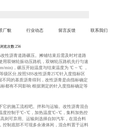
景厂貌
行业动态
留言反馈
联系我们
格
浏览次数:256
bs改性沥青道路碾压。摊铺结束后需及时对道路
使用双钢轮振动压路机，双钢轮压路机先行匀速
in)，碾压开始温度与结束温度为 ℃ ~ ℃ ，
级区分,按照SBS改性沥青25℃针入度指标区
根据不同的基质沥青得到，改性沥青是由指标确定
指标都有不同影响.根据测定的针入度指标确定等
下它的施工流程吧。拌和与运输。改性沥青混合
度控制于℃~℃，加热温度℃~℃，集料加热控
过高则可弃用。运输则选择自卸汽车，在混合料
，控制底部不可现多余液体闲，混合料置于运料