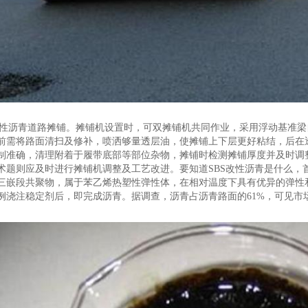
s改性沥青道路摊铺。摊铺机设置时，可双摊铺机共同作业，采用浮动基准
前需将路面清扫及修补，喷洒够量透层油，使摊铺上下层更好粘结，后在
制准确，清理附着于履带底部等部位杂物，摊铺时检测摊铺厚度并及时调整
术题则应及时进行摊铺机调整及工艺改进。要知道SBS改性沥青是什么，首先
三嵌段共聚物，属于苯乙烯热塑性弹性体，在相对温度下具有优异的弹性和
例浇注稳定剂后，即完成沥青。据调查，沥青占沥青路面的61%，可见市