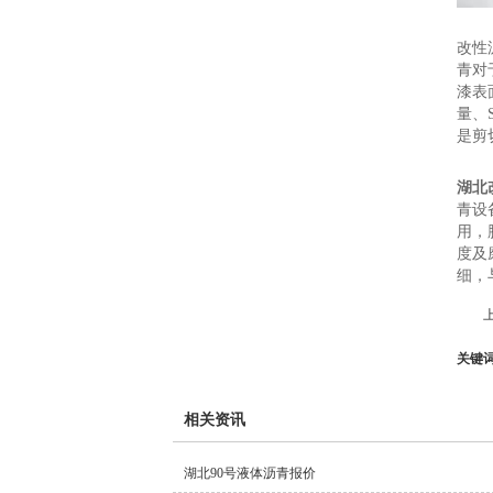
改性
青对
漆表
量、
是剪
湖北
青设
用，
度及
细，
关键
相关资讯
湖北90号液体沥青报价