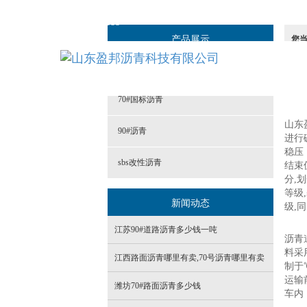
15966985188
产品展示
您
彩色沥青
70#国标沥青
山东
90#沥青
进行
稳压
sbs改性沥青
结束
分,
等级
新闻动态
级,
江苏90#道路沥青多少钱一吨
沥青
料采
江西路面沥青哪里有卖,70号沥青哪里有卖
制于
运输
潍坊70#路面沥青多少钱
车内