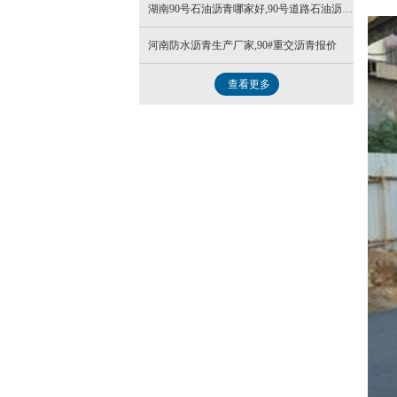
湖南90号石油沥青哪家好,90号道路石油沥青施工
河南防水沥青生产厂家,90#重交沥青报价
查看更多