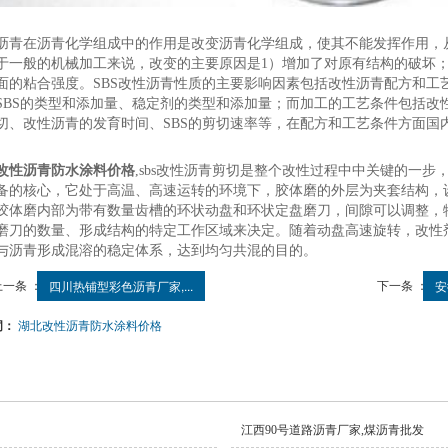
沥青在沥青化学组成中的作用是改变沥青化学组成，使其不能发挥作用，
于一般的机械加工来说，改变的主要原因是1）增加了对原有结构的破坏；
面的粘合强度。SBS改性沥青性质的主要影响因素包括改性沥青配方和工
SBS的类型和添加量、稳定剂的类型和添加量；而加工的工艺条件包括改
切、改性沥青的发育时间、SBS的剪切速率等，在配方和工艺条件方面国
改性沥青防水涂料价格
,sbs改性沥青剪切是整个改性过程中中关键的一
备的核心，它处于高温、高速运转的环境下，胶体磨的外层为夹套结构，
胶体磨内部为带有数量齿槽的环状动盘和环状定盘磨刀，间隙可以调整，
磨刀的数量、形成结构的特定工作区域来决定。随着动盘高速旋转，改性
与沥青形成混溶的稳定体系，达到均匀共混的目的。
上一条 ：
下一条 ：
四川热铺型彩色沥青厂家,...
安
词：
湖北改性沥青防水涂料价格
江西90号道路沥青厂家,煤沥青批发