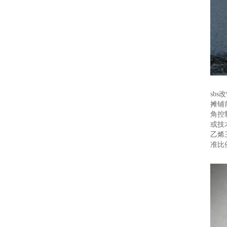
sb
摊铺
角控
或技
乙烯
准比