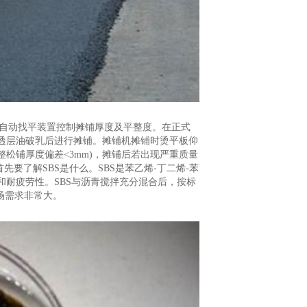
梁自动找平装置控制摊铺厚度及平整度。在正式
透层油破乳后进行摊铺。摊铺机摊铺时烫平板仰
松铺厚度偏差<3mm)，摊铺后若出现严重质量
要了解SBS是什么。SBS是苯乙烯-丁二烯-苯
耐疲劳性。SBS与沥青搅拌充分混合后，按标
场需求非常大。