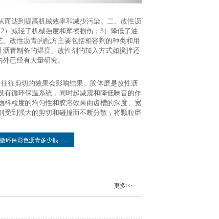
从而达到提高机械效率和减少污染。二、改性沥
2）减轻了机械强度和摩擦损伤；3）降低了油
艺。改性沥青的配方主要包括相容剂的种类和用
性沥青制备的温度、改性剂的加入方式如搅拌还
内外已经有大量研究。
步，往往剪切的效果会影响结果。胶体磨是改性沥
设有循环保温系统，同时起减震和降低噪音的作
物料粒度的均匀性和胶溶效果由齿槽的深度、宽
剂受到强大的剪切和碰撞而不断分散，将颗粒磨
徽环保彩色沥青多少钱一...
更多>>