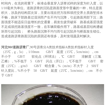
时间内，在克的荷重下，标准会垂直穿入沥青试样的深度为针入度，以
1/10毫米为单位。道路沥青的沉陷是路面变形中普遍的一种，特点是面
积大，涉及的结构层次深，主要出现在挖方段和填挖交界土质路堑排水
不畅，路床下部路基过湿润而产生不均匀沉降，引起路面局部下沉；路
面强度不能适应日益增长的交通量，易发生疲劳破坏 路基或基层强度
不足或填挖路基强度不一致，在车辆荷载作用下，路基或基层结构遭破
坏而引起沉陷； 桥头路面沉降不均匀而引起沉陷并与桥面发生错位。
造成道路沥青路面沉陷的原因还有很多，及时发现题及时解决。
河北90#道路沥青厂
,90号沥青分A类技术指标A类技术指标针入度
（25℃，g，5s），1/10mm GB/T 延度（15℃，5cm/min），cm
不小于 GB/T 软化点（环球法），℃ GB/T 溶解度（三氯
乙烯），%不低于 5 GB/T 闪点（开口），℃不低于 GB/T 密
度（25℃），g/m3 GB/T 蜡含量，%（m/m）不大于 2 SH/T
针入度比，%不小于 50 GB/T 延度（25℃，5cm/min），cm 不小
于 GB/T