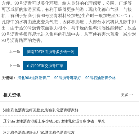
方便。90号沥青可以美化环境、给人良好的心理感受，公园、广场等，
可形成新的旅游景观，有利于吸引更多的游；现代化都市气派，与接
轨，有利于招商引资90号沥青材料经加热(生产时一般加热至℃～℃)，
孔隙中的水将由液态变为气态，因体积膨胀，大部分水汽将从孔隙中排
出，由于热90号沥青表面张力很小，与干燥的集料润湿性能特好，故热
90号沥青将很容易地进入集料的孔隙中去，从而使有害水蒸发，减少对
90号沥青路面的危害。
上一条 ：
湖南70#路面沥青多少钱一吨
下一条 ：
山西90#重交沥青厂家
关键词：
河北90#道路沥青厂
90号沥青哪家好
90号石油沥青价格
更多>>
相关资讯
湖南彩色沥青玻纤瓦批发,彩色乳化沥青哪家好
辽宁sbs改性沥青混凝土多少钱,SBS改性乳化沥青多少钱一平米
河北彩色沥青玻纤瓦厂家,透水彩色沥青批发