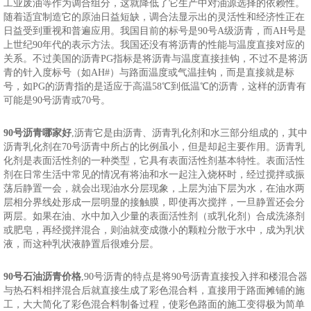
工业废油等作为调合组分，这就降低了它生产中对油源选择的依赖性。
随着适宜制造它的原油日益短缺，调合法显示出的灵活性和经济性正在
日益受到重视和普遍应用。我国目前的标号是90号A级沥青，而AH号是
上世纪90年代的表示方法。我国还没有将沥青的性能与温度直接对应的
关系。不过美国的沥青PG指标是将沥青与温度直接挂钩，不过不是将沥
青的针入度标号（如AH#）与路面温度或气温挂钩，而是直接就是标
号，如PG的沥青指的是适应于高温58℃到低温℃的沥青，这样的沥青有
可能是90号沥青或70号。
90号沥青哪家好
,沥青它是由沥青、沥青乳化剂和水三部分组成的，其中
沥青乳化剂在70号沥青中所占的比例虽小，但是却起主要作用。沥青乳
化剂是表面活性剂的一种类型，它具有表面活性剂基本特性。表面活性
剂在日常生活中常见的情况有将油和水一起注入烧杯时，经过搅拌或振
荡后静置一会，就会出现油水分层现象，上层为油下层为水，在油水两
层相分界线处形成一层明显的接触膜，即使再次搅拌，一旦静置还会分
两层。如果在油、水中加入少量的表面活性剂（或乳化剂）合成洗涤剂
或肥皂，再经搅拌混合，则油就变成微小的颗粒分散于水中，成为乳状
液，而这种乳状液静置后很难分层。
90号石油沥青价格
,90号沥青的特点是将90号沥青直接投入拌和楼混合器
与热石料相拌混合后就直接生成了彩色混合料，直接用于路面摊铺的施
工，大大简化了彩色混合料制备过程，使彩色路面的施工变得极为简单